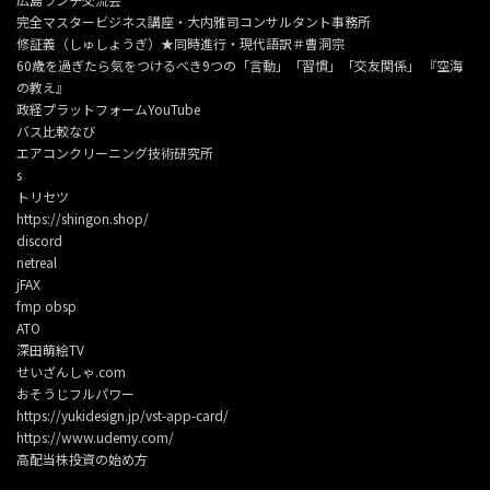
完全マスタービジネス講座・大内雅司コンサルタント事務所
修証義（しゅしょうぎ）★同時進行・現代語訳＃曹洞宗
60歳を過ぎたら気をつけるべき9つの「言動」「習慣」「交友関係」 『空海
の教え』
政経プラットフォームYouTube
バス比較なび
エアコンクリーニング技術研究所
s
トリセツ
https://shingon.shop/
discord
netreal
jFAX
fmp
obsp
ATO
深田萌絵TV
せいざんしゃ.com
おそうじフルパワー
https://yukidesign.jp/vst-app-card/
https://www.udemy.com/
高配当株投資の始め方