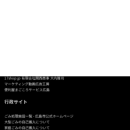
∟
17shop.jp 有限会社関西商事 大内雅司
∟
AIで未来を創る働き方｜VST AIカード名刺
∟BASE便利屋まごころサービス広島
∟
BASE美装屋まごころサービス広島
TikTok
17shop.jp 有限会社関西商事 大内雅司
マーケティング動画広告工房
便利屋まごころサービス広島
行政サイト
ごみ処理施設一覧 - 広島市公式ホームページ
大型ごみの自己搬入について
家庭ごみの自己搬入について