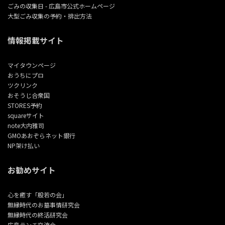
ごみの収集日 - 広島市公式ホームページ
大型ごみ収集の予約・排出方法
情報掲載サイト
マイタウンページ
おうちにプロ
ツクリンク
おそうじ合衆国
STORES予約
squareサイト
note大内雅司
GMOあおぞらネット銀行
NP架け払い
お勧めサイト
心を癒す「般若の会」
無縁時代のお墓事情研究会
無縁時代の終活研究会
広島ランチ交流会