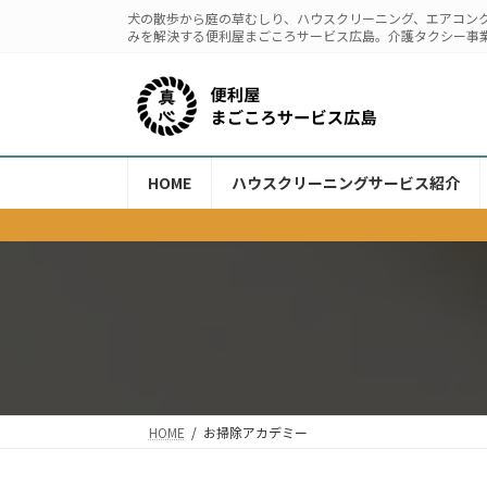
コ
ナ
犬の散歩から庭の草むしり、ハウスクリーニング、エアコン
ン
ビ
みを解決する便利屋まごころサービス広島。介護タクシー事
テ
ゲ
ン
ー
ツ
シ
へ
ョ
ス
ン
HOME
ハウスクリーニングサービス紹介
キ
に
ッ
移
プ
動
HOME
お掃除アカデミー