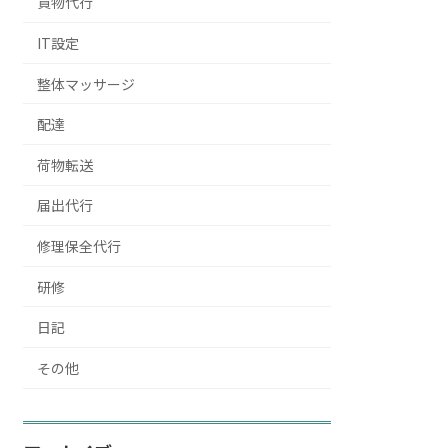
買物代行
IT設定
整体マッサージ
配達
荷物転送
届出代行
修理保全代行
研修
日記
その他