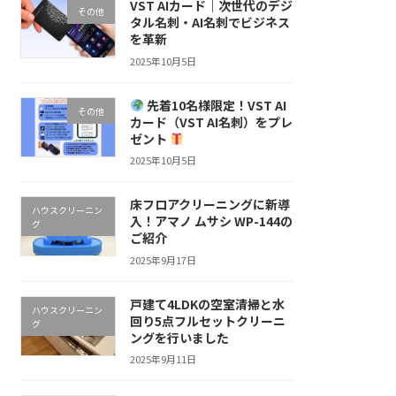
VST AIカード｜次世代のデジ
その他
タル名刺・AI名刺でビジネス
を革新
2025年10月5日
先着10名様限定！VST AI
その他
カード（VST AI名刺）をプレ
ゼント
2025年10月5日
床フロアクリーニングに新導
ハウスクリーニン
入！アマノ ムサシ WP-144の
グ
ご紹介
2025年9月17日
戸建て4LDKの空室清掃と水
ハウスクリーニン
回り5点フルセットクリーニ
グ
ングを行いました
2025年9月11日