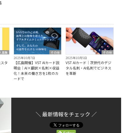
島
人募集
その他
その他
2025年10月7日
2025年10月5日
注スタ
【広島開催】VST AIカード説
VST AIカード｜次世代のデジ
）
明会｜AI×翻訳×名刺×収益
タル名刺・AI名刺でビジネス
化！未来の働き方を1枚のカ
を革新
ードで
＼ 最新情報をチェック ／