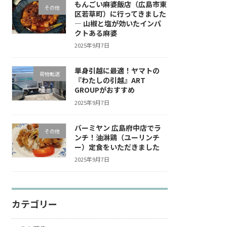
もんごい麻婆飯店（広島市東
その他
区若草町）に行ってきました
— 山椒と塩が効いたインパ
クトある麻婆
2025年9月7日
単身引越に最適！ヤマトの
荷物転送
『わたしの引越』ART
GROUPがおすすめ
2025年9月7日
バーミヤン 広島府中店でラ
その他
ンチ！油淋鶏（ユーリンチ
ー）定食をいただきました
2025年9月7日
カテゴリー