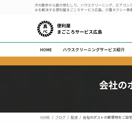
コ
ナ
犬の散歩から庭の草むしり、ハウスクリーニング、エアコン
ン
ビ
みを解決する便利屋まごころサービス広島。介護タクシー事
テ
ゲ
ン
ー
ツ
シ
へ
ョ
ス
ン
HOME
ハウスクリーニングサービス紹介
キ
に
ッ
移
プ
動
会社の
HOME
ブログ
配達
会社のポストの郵便物をご自