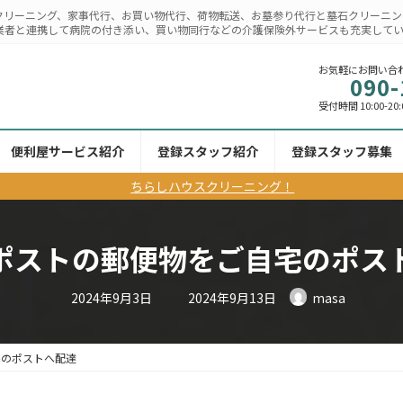
クリーニング、家事代行、お買い物代行、荷物転送、お墓参り代行と墓石クリーニン
業者と連携して病院の付き添い、買い物同行などの介護保険外サービスも充実して
お気軽にお問い合
090-
受付時間 10:00-20:
便利屋サービス紹介
登録スタッフ紹介
登録スタッフ募集
ちらしハウスクリーニング！
ポストの郵便物をご自宅のポス
最
2024年9月3日
2024年9月13日
masa
終
更
新
日
時
宅のポストへ配達
: