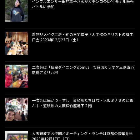
インフルエンサー田村享子さんがガチンコのUP-Tモデル販売
バトルに参加
着物リメイク工房・純の三宅惇子さん主催のキリストの誕生
日会 2023年12月23日（土）
二次会は「個室ダイニングdomus」で貸切カラオケ三昧西心
斎橋アメリカ村
一次会は串かつ・すし 道頓堀たちばな・大阪ミナミのど真
ん中・道頓堀の大阪松竹座地下２階
大阪難波でお仲間とミーティング・ランチは京都の豪華弁当
2023年12月17日（日）