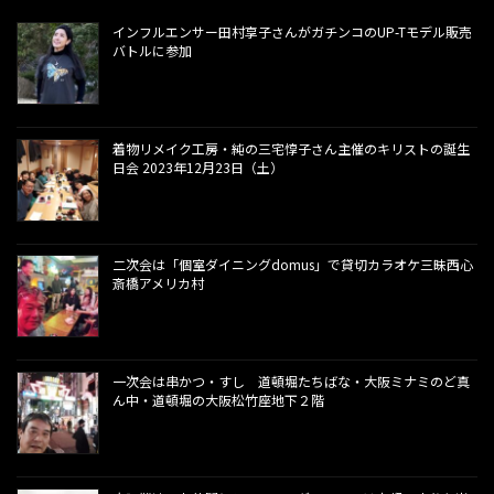
インフルエンサー田村享子さんがガチンコのUP-Tモデル販売
バトルに参加
着物リメイク工房・純の三宅惇子さん主催のキリストの誕生
日会 2023年12月23日（土）
二次会は「個室ダイニングdomus」で貸切カラオケ三昧西心
斎橋アメリカ村
一次会は串かつ・すし 道頓堀たちばな・大阪ミナミのど真
ん中・道頓堀の大阪松竹座地下２階