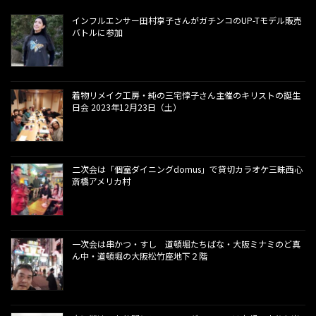
インフルエンサー田村享子さんがガチンコのUP-Tモデル販売
バトルに参加
着物リメイク工房・純の三宅惇子さん主催のキリストの誕生
日会 2023年12月23日（土）
二次会は「個室ダイニングdomus」で貸切カラオケ三昧西心
斎橋アメリカ村
一次会は串かつ・すし 道頓堀たちばな・大阪ミナミのど真
ん中・道頓堀の大阪松竹座地下２階