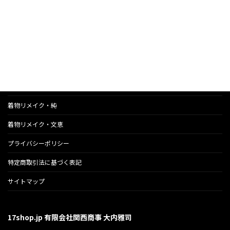
次回のコメントで使用するためブラウザーに自分の名前、メー
ルアドレス、サイトを保存する。
のら猫応援ランチ会
着物リメイク・純
着物リメイク・文恵
プライバシーポリシー
特定商取引法に基づく表記
サイトマップ
17shop.jp 有限会社関西商事 大内雅司